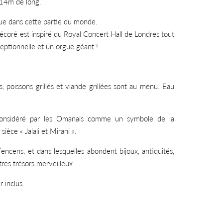
 14m de long.
que dans cette partie du monde.
écoré est inspiré du Royal Concert Hall de Londres tout
eptionnelle et un orgue géant !
s, poissons grillés et viande grillées sont au menu. Eau
considéré par les Omanais comme un symbole de la
èce « Jalali et Mirani ».
encens, et dans lesquelles abondent bijoux, antiquités,
tres trésors merveilleux.
 inclus.