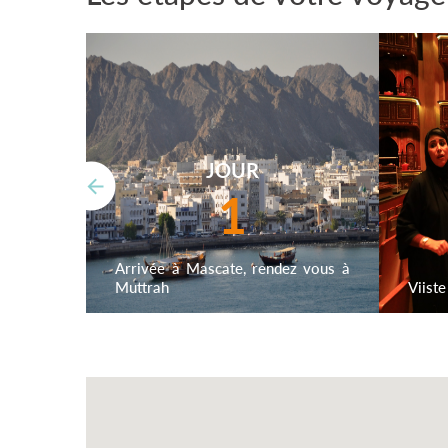
JOUR
1
Arrivée à Mascate, rendez vous à
Muttrah
Viist