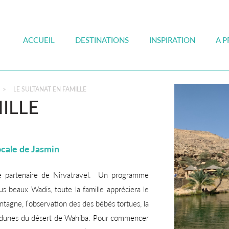
ACCUEIL
DESTINATIONS
INSPIRATION
A 
>
LE SULTANAT EN FAMILLE
ILLE
ocale de Jasmin
e partenaire de Nirvatravel. Un programme
us beaux Wadis, toute la famille appréciera le
ntagne, l’observation des des bébés tortues, la
es dunes du désert de Wahiba. Pour commencer