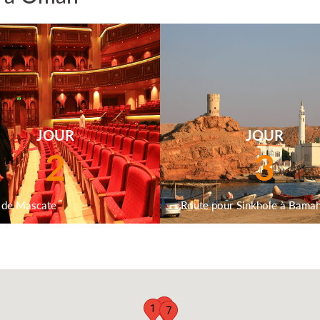
JOUR
JOUR
2
3
e de Mascate
Route pour Sinkhole à Bamah
2
1
7