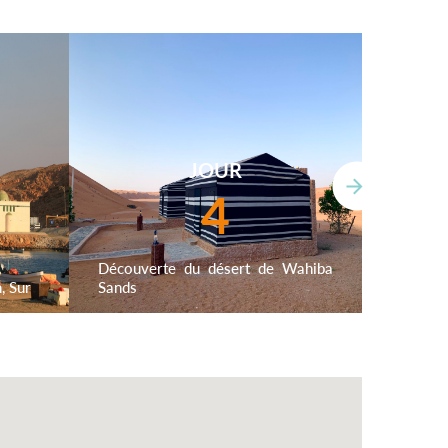
JOUR
4
Découverte du désert de Wahiba
Visite 
, Sur
Sands
Hamra, 