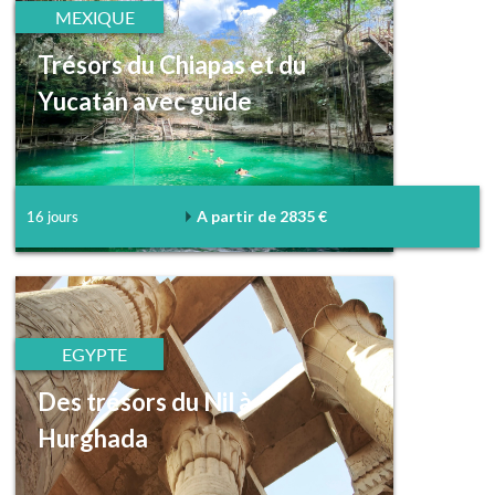
MEXIQUE
Trésors du Chiapas et du
Yucatán avec guide
A partir de 2835 €
16 jours
EGYPTE
Des trésors du Nil à
Hurghada