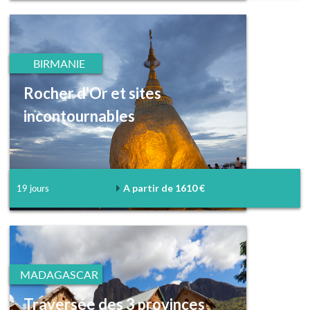
BIRMANIE
Rocher d'Or et sites
incontournables
A partir de 1610 €
19 jours
MADAGASCAR
Traversée des 3 provinces