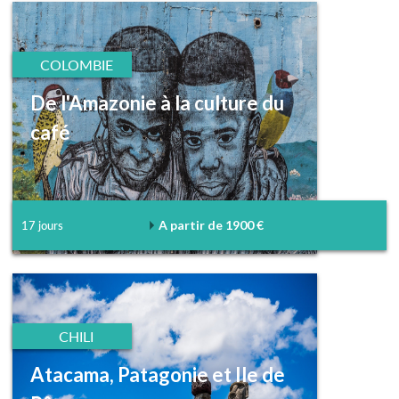
COLOMBIE
De l'Amazonie à la culture du
café
A partir de 1900 €
17 jours
CHILI
Atacama, Patagonie et Ile de