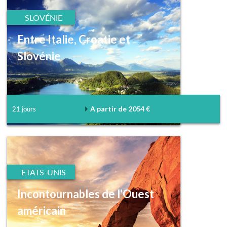
SLOVÉNIE
Entre Italie, Croatie et
Slovénie
A partir de 2054 €
21 jours
ETATS-UNIS
Incontournables de l'Ouest
américain