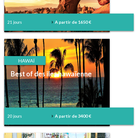
A partir de 1650 €
21 jours
HAWAÏ
Best of des iles hawaïenne
A partir de 3400 €
20 jours