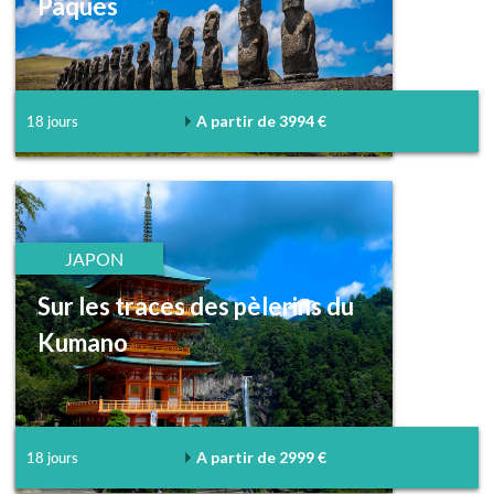
Pâques
A partir de 3994 €
18 jours
JAPON
Sur les traces des pèlerins du
Kumano
A partir de 2999 €
18 jours