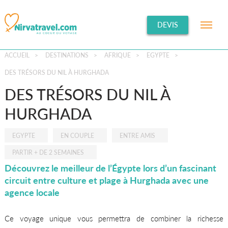
DEVIS
ACCUEIL
>
DESTINATIONS
>
AFRIQUE
>
EGYPTE
>
DES TRÉSORS DU NIL À HURGHADA
DES TRÉSORS DU NIL À
HURGHADA
EGYPTE
EN COUPLE
ENTRE AMIS
PARTIR + DE 2 SEMAINES
Découvrez le meilleur de l’Égypte lors d’un fascinant
circuit entre culture et plage à Hurghada avec une
agence locale
Ce voyage unique vous permettra de combiner la richesse