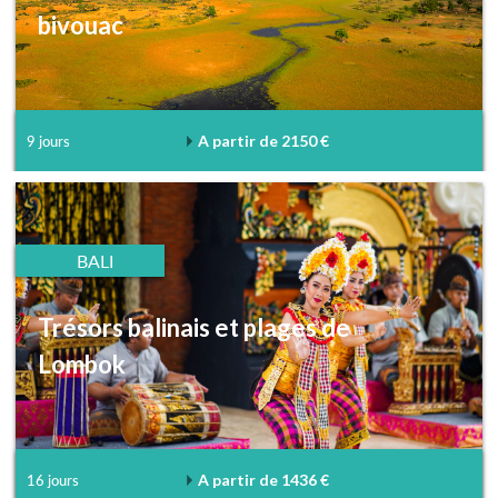
bivouac
A partir de 2150 €
9 jours
BALI
Trésors balinais et plages de
Lombok
A partir de 1436 €
16 jours