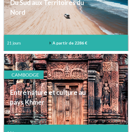
Du Sud aux Territoires du
Nord
A partir de 2286 €
21 jours
CAMBODGE
Entre nature et culture au
pays Khmer