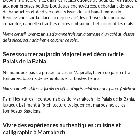
aux nombreuses petites boutiques enchevêtrées, débordant de sacs,
de babouches et de divers objets issus de l’artisanat marocain.
Rendez-vous sur la place aux épices, où les effluves de curcuma,
coriandre, cannelle et autres épices embaument et colorent les étals.
Notre conseil : prenez un jus d’orange frais sur la terrasse d’un café au-dessus
de la place, pour admirer le coucher de soleil.
Lieu 6 :
La vallée du Draa
Se ressourcer au jardin Majorelle et découvrir le
De Ouarzazate jusqu’au désert du Sahara, cette
Palais de la Bahia
région offre des panoramas uniques, palmiers
dattiers, plantations d'oliviers, arbres fruitiers,
Ne manquez pas de passer au jardin Majorelle, havre de paix entre
fontaines, bassins de nénuphars et arbustes fleuris.
cultures au milieu de montagnes désertiques et
rocailleuses
Notre conseil : visitez le jardin en début d’après-midi pour une pause fraîcheur.
Parmi les autres incontournables de Marrakech : le Palais de la Bahia,
luxueux bâtiment à l’architecture typiquement marocaine, et les
tombeaux Saadiens.
Vivre des expériences authentiques : cuisine et
calligraphie à Marrakech
Lieu 7 :
Casablanca