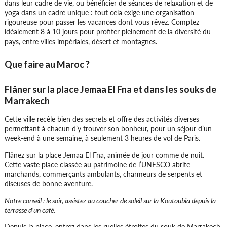
dans leur cadre de vie, ou bénéficier de séances de relaxation et de
yoga dans un cadre unique : tout cela exige une organisation
Lieu 4 :
Les Gorges du Dadès
rigoureuse pour passer les vacances dont vous rêvez. Comptez
Des contrastes fabuleux entre le vert des
idéalement 8 à 10 jours pour profiter pleinement de la diversité du
paysages de plaines et le rouge flamboyant de
pays, entre villes impériales, désert et montagnes.
montagnes accentués par la lumière
exceptionnelle des lieux. Voir près du village
Que faire au Maroc ?
de Boulmane, les étonnants pitons rocheux et
les gorges de Sidi Boubkar, point de départ de
Flâner sur la place Jemaa El Fna et dans les souks de
randonnées
Marrakech
Cette ville recèle bien des secrets et offre des activités diverses
permettant à chacun d’y trouver son bonheur, pour un séjour d’un
week-end à une semaine, à seulement 3 heures de vol de Paris.
Flânez sur la place Jemaa El Fna, animée de jour comme de nuit.
Cette vaste place classée au patrimoine de l’UNESCO abrite
Lieu 5 :
marchands, commerçants ambulants, charmeurs de serpents et
diseuses de bonne aventure.
Merzouga, les dunes de l'Erg Chebbi
Des paysages majestueux de dunes de sable du
Notre conseil : le soir, assistez au coucher de soleil sur la Koutoubia depuis la
Sahara pour les amoureux de nature, de grands
terrasse d’un café.
espaces, de randonnées hors des sentiers
Depuis la place, entrez dans les ruelles étroites du souk de Marrakech,
battus