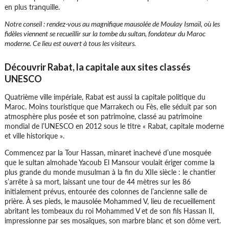
en plus tranquille.
Ne pas manquer la Médina d’un blanc éclatant,
le centre-ville historique cerné de remparts et
Notre conseil : rendez-vous au magnifique mausolée de Moulay Ismaïl, où les
les plages idéales pour les activités nautiques
fidèles viennent se recueillir sur la tombe du sultan, fondateur du Maroc
moderne. Ce lieu est ouvert à tous les visiteurs.
Découvrir Rabat, la capitale aux sites classés
UNESCO
Quatrième ville impériale, Rabat est aussi la capitale politique du
Maroc. Moins touristique que Marrakech ou Fès, elle séduit par son
Lieu 11 :
Taroudant
atmosphère plus posée et son patrimoine, classé au patrimoine
mondial de l’UNESCO en 2012 sous le titre « Rabat, capitale moderne
Au cœur de la vallée du Souss, dans le sud du
et ville historique ».
Maroc, Taroudant l’une des plus anciennes
villes du Maroc. La médina, ses remparts , le
Commencez par la Tour Hassan, minaret inachevé d’une mosquée
souk artisanal sont les témoins d’une ville
que le sultan almohade Yacoub El Mansour voulait ériger comme la
chargée d’histoire
plus grande du monde musulman à la fin du XIIe siècle : le chantier
s’arrête à sa mort, laissant une tour de 44 mètres sur les 86
initialement prévus, entourée des colonnes de l’ancienne salle de
prière. À ses pieds, le mausolée Mohammed V, lieu de recueillement
abritant les tombeaux du roi Mohammed V et de son fils Hassan II,
impressionne par ses mosaïques, son marbre blanc et son dôme vert.