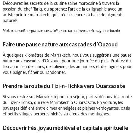
Découvrez les secrets de la cuisine saine marocaine à travers la
La mosquée Hassan II est le monument
passion du chef Tariq, ou apprenez l’art de la calligraphie avec un
incontournable à voir à Casablanca, son
artiste peintre marrakechi qui crée ses encres à base de pigments
minaret d’une hauteur de 210 mètres et son
naturels.
toit ouvrant. Ville moins fréquentée mais
intéressante pour son architecture arabe et
Notre conseil : organisez ces ateliers en direct avec notre agence locale.
européenne
Faire une pause nature aux cascades d’Ouzoud
À quelques kilomètres de Marrakech, nous vous suggérons une pause
nature aux cascades d’Ouzoud, pour une journée ou plus. Profitez du
lieu au milieu des ânes, des oliviers, des amandiers et des figuiers pour
vous baigner, flâner ou randonner.
Lieu 8 :
Prendre la route du Tizi-n-Tichka vers Ouarzazate
Fès, ville impériale
Une des villes impériales les plus
Si vous restez sur Marrakech pour un séjour, partez découvrir la route
authentiques. La vieille est ville classée au
du Tizi-n-Tichka, qui relie Marrakech à Ouarzazate. En voiture, les
patrimoine mondial de l’UNESCO, une visite
paysages défilent entre cimes enneigées et plaines verdoyantes, oasis
guidée du souk, des musées et medersas est
et petits villages berbères nichés au creux des montagnes.
un plus
Découvrir Fès, joyau médiéval et capitale spirituelle