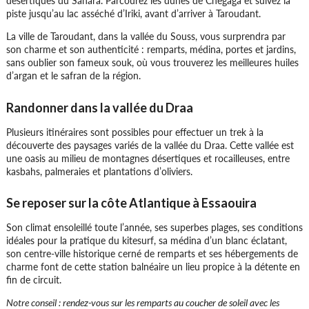
désertiques du Sahara. Parcourez les dunes de Chegaga et suivez la
piste jusqu’au lac asséché d’Iriki, avant d’arriver à Taroudant.
La ville de Taroudant, dans la vallée du Souss, vous surprendra par
son charme et son authenticité : remparts, médina, portes et jardins,
sans oublier son fameux souk, où vous trouverez les meilleures huiles
d’argan et le safran de la région.
Randonner dans la vallée du Draa
Plusieurs itinéraires sont possibles pour effectuer un trek à la
découverte des paysages variés de la vallée du Draa. Cette vallée est
une oasis au milieu de montagnes désertiques et rocailleuses, entre
kasbahs, palmeraies et plantations d’oliviers.
Se reposer sur la côte Atlantique à Essaouira
Son climat ensoleillé toute l’année, ses superbes plages, ses conditions
idéales pour la pratique du kitesurf, sa médina d’un blanc éclatant,
son centre-ville historique cerné de remparts et ses hébergements de
charme font de cette station balnéaire un lieu propice à la détente en
fin de circuit.
Notre conseil : rendez-vous sur les remparts au coucher de soleil avec les