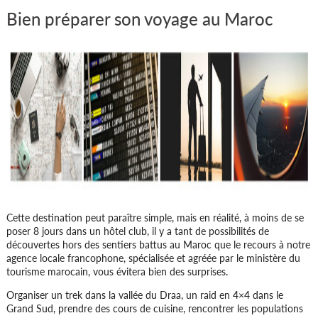
Bien préparer son voyage au Maroc
Lieu 3 :
Ouarzazate et sa région
Sur la route de Marrakech, le col du Tizi-n-
Tichka offre un très beau panorama, Aït-ben-
Haddou, un village fortifié typique du Maghreb,
classé au patrimoine de l’UNESCO. Ouarzazate
ouvre les portes du désert, ses décors ont vu
le tournage de films célèbres tels que
Cette destination peut paraître simple, mais en réalité, à moins de se
Gladiator, Laurence d’Arabie, l'Oasis de Fint
poser 8 jours dans un hôtel club, il y a tant de possibilités de
découvertes hors des sentiers battus au Maroc que le recours à notre
agence locale francophone, spécialisée et agréée par le ministère du
tourisme marocain, vous évitera bien des surprises.
Organiser un trek dans la vallée du Draa, un raid en 4×4 dans le
Grand Sud, prendre des cours de cuisine, rencontrer les populations