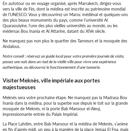
En autotour ou en voyage organisé, après Marrakech, dirigez-vous
vers la ville de Fès, dont la médina est inscrite au patrimoine mondial
de l’UNESCO. Vous y découvrirez un Maroc médiéval et quelques-uns
des plus beaux monuments du pays, comme l’université Al
Quaraouiyine, l’une des plus vieilles universités au monde, ou les
médersas Bou Inania et Al Attarine, datant du XIVe siècle.
Lieu 9 :
Chefchaouen
Au Nord Est du Maroc, cette ville bâtie à flanc
Ne manquez pas non plus le quartier des Tanneurs et la mosquée des
de montagne offre une palette et dégradé de
Andalous.
bleu incroyable, un vrai régal pour les
Notre conseil : réservez un guide local pour votre première journée de visite,
photographes. Voir la Kasbah et le musée
passez une nuit dans un riad de la vieille ville pour vivre une expérience
ethnologique
authentique, ou découvrez le fonctionnement d’une tannerie.
Visiter Meknès, ville impériale aux portes
majestueuses
Meknès sera votre prochaine étape. Ne manquez pas la Madrasa Bou
Inania dans la médina, pour la superbe vue depuis le toit sur la grande
mosquée de Meknès, ni la porte Bab Mansour el-Aleuj,
Lieu 10 :
Essaouira
impressionnante entrée du Palais Impérial.
Sur la cote Atlantique, cette station balnéaire
est une bouffée d’air pur et une ville historique
La Place Lahdim, entre Bab Mansour et la médina de Meknès, s’anime
en fin d’après-midi, un peu à la manière de la place Jemaa El Fna, mais
classée au patrimoine mondial de l’UNESCO.