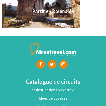
Partir en Roumanie
Catalogue de circuits
Les destinations Nirvatravel
Idées de voyages