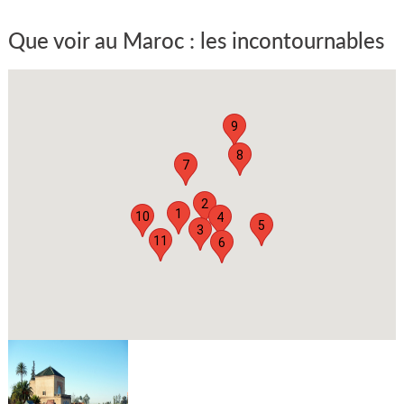
Que voir au Maroc : les incontournables
9
8
7
2
1
10
4
5
3
11
6