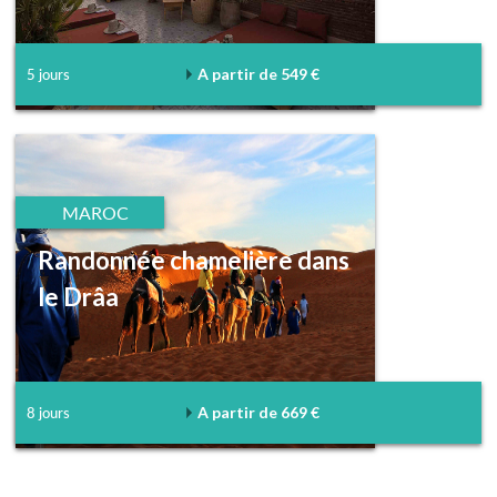
A partir de 549 €
5 jours
MAROC
Randonnée chamelière dans
le Drâa
A partir de 669 €
8 jours