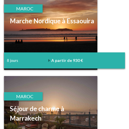
MAROC
Marche Nordique à Essaouira
A partir de 930 €
8 jours
MAROC
Séjour de charme à
Marrakech