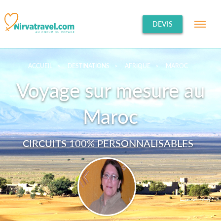
DEVIS
ACCUEIL
>
DESTINATIONS
>
AFRIQUE
>
MAROC
Voyage sur mesure au
Maroc
CIRCUITS 100% PERSONNALISABLES