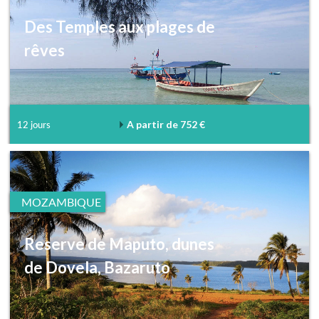
Des Temples aux plages de
rêves
A partir de 752 €
12 jours
MOZAMBIQUE
Reserve de Maputo, dunes
de Dovela, Bazaruto