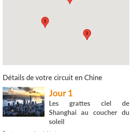
4
5
1
3
2
Détails de votre circuit en Chine
Jour 1
Les grattes ciel de
Shanghai au coucher du
soleil