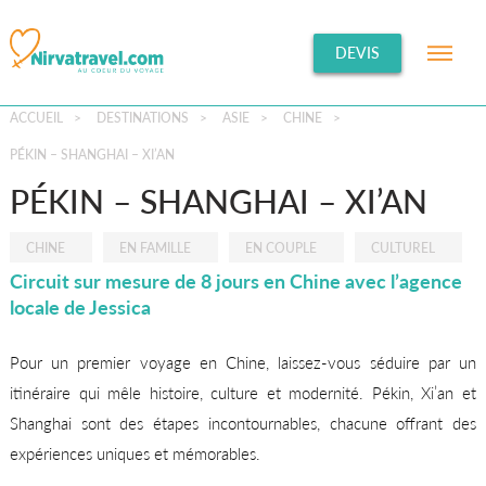
DEVIS
ACCUEIL
>
DESTINATIONS
>
ASIE
>
CHINE
>
PÉKIN – SHANGHAI – XI’AN
PÉKIN – SHANGHAI – XI’AN
CHINE
EN FAMILLE
EN COUPLE
CULTUREL
Circuit sur mesure de 8 jours en Chine avec l’agence
locale de Jessica
Pour un premier voyage en Chine, laissez-vous séduire par un
itinéraire qui mêle histoire, culture et modernité. Pékin, Xi’an et
Shanghai sont des étapes incontournables, chacune offrant des
expériences uniques et mémorables.