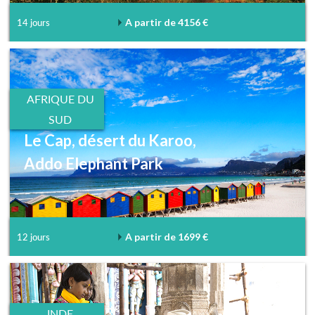
A partir de 4156 €
14 jours
AFRIQUE DU
SUD
Le Cap, désert du Karoo,
Addo Elephant Park
A partir de 1699 €
12 jours
INDE