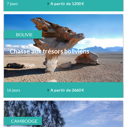
A partir de 1200 €
7 jours
BOLIVIE
Chasse aux trésors boliviens
A partir de 2660 €
16 jours
CAMBODGE