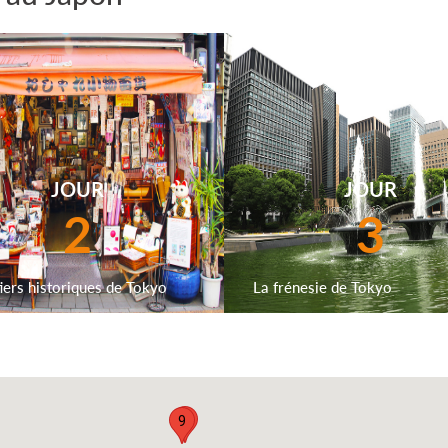
JOUR
JOUR
2
3
iers historiques de Tokyo
La frénesie de Tokyo
8
9