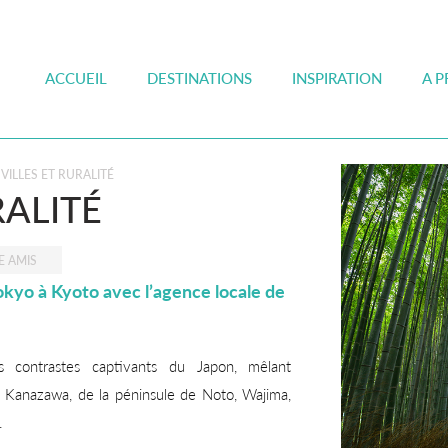
ACCUEIL
DESTINATIONS
INSPIRATION
A 
VILLES ET RURALITÉ
RALITÉ
E AMIS
okyo à Kyoto avec l’agence locale de
 contrastes captivants du Japon, mêlant
de Kanazawa, de la péninsule de Noto, Wajima,
.