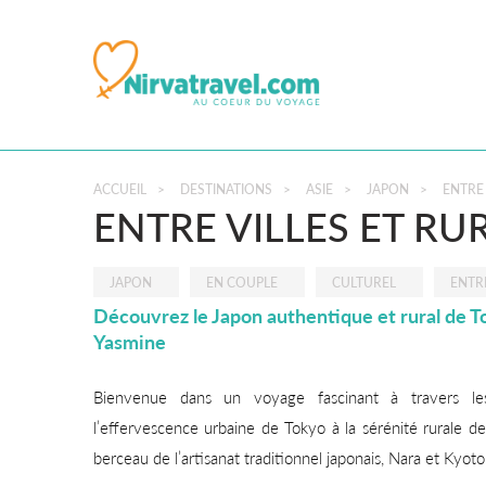
ACCUEIL
>
DESTINATIONS
>
ASIE
>
JAPON
>
ENTRE 
ENTRE VILLES ET RU
JAPON
EN COUPLE
CULTUREL
ENTR
Découvrez le Japon authentique et rural de T
Yasmine
Bienvenue dans un voyage fascinant à travers les
l’effervescence urbaine de Tokyo à la sérénité rurale 
berceau de l’artisanat traditionnel japonais, Nara et Kyoto