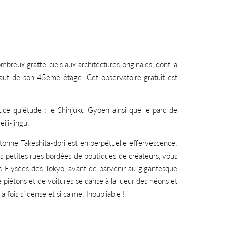
reux gratte-ciels aux architectures originales, dont la
haut de son 45ème étage. Cet observatoire gratuit est
ce quiétude : le Shinjuku Gyoen ainsi que le parc de
iji-jingu.
étonne Takeshita-dori est en perpétuelle effervescence.
 les petites rues bordées de boutiques de créateurs, vous
Elysées des Tokyo, avant de parvenir au gigantesque
e piétons et de voitures se danse à la lueur des néons et
a fois si dense et si calme. Inoubliable !