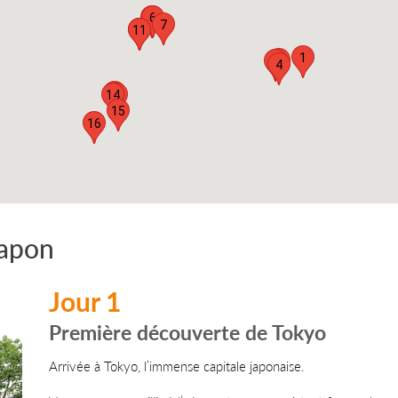
5
6
7
10
11
1
2
3
4
12
14
13
15
16
Japon
Jour 1
Première découverte de Tokyo
Arrivée à Tokyo, l’immense capitale japonaise.