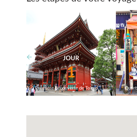
JOUR
1
Première découverte de Tokyo
Quart