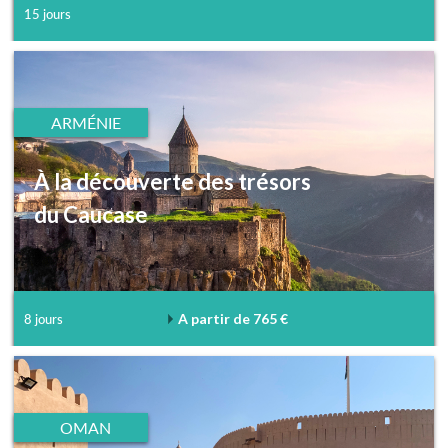
15 jours
ARMÉNIE
À la découverte des trésors
du Caucase
A partir de 765 €
8 jours
OMAN