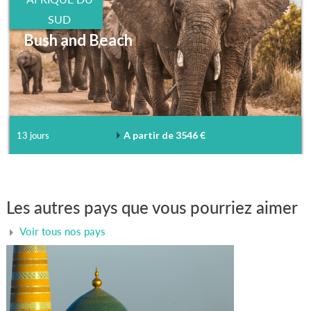
SUD
Bush and Beach
A partir de 3546 €
13 jours
Les autres pays que vous pourriez aimer
Voir tous nos pays