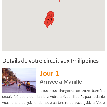
10
9
11
6
4
5
7
8
3
2
Détails de votre circuit aux Philippines
Jour 1
Arrivée à Manille
Nous nous chargeons de votre transfert
depuis l’aéroport de Manille à votre arrivée. Il suffit pour cela de
vous rendre au guichet de notre partenaire qui vous guidera. Votre