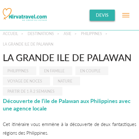
DEVIS
ACCUEIL
>
DESTINATIONS
>
ASIE
>
PHILIPPINES
>
LA GRANDE ILE DE PALAWAN
LA GRANDE ILE DE PALAWAN
PHILIPPINES
EN FAMILLE
EN COUPLE
VOYAGE DE NOCES
NATURE
PARTIR DE 1 À 2 SEMAINES
Découverte de l’ile de Palawan aux Philippines avec
une agence locale
Cet itinéraire vous emmène à la découverte de deux fantastiques
régions des Philippines.