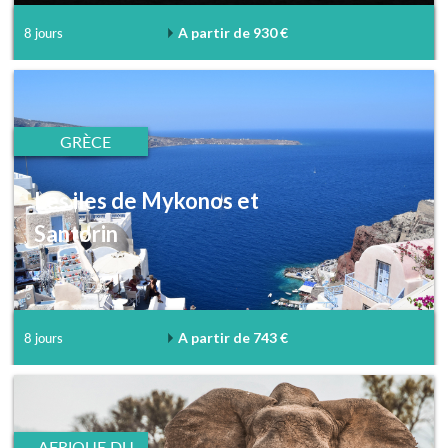
A partir de 930 €
8 jours
GRÈCE
Les iles de Mykonos et
Santorin
A partir de 743 €
8 jours
AFRIQUE DU