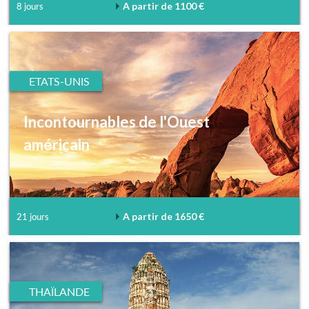
A partir de 1100 €
8 jours
ETATS-UNIS
Incontournables de l'Ouest
américain
A partir de 1650 €
21 jours
THAÏLANDE