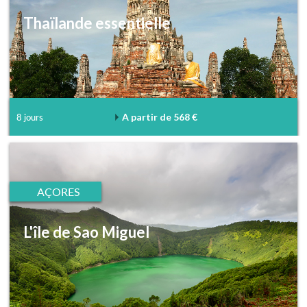
Thaïlande essentielle
A partir de 568 €
8 jours
AÇORES
L'île de Sao Miguel