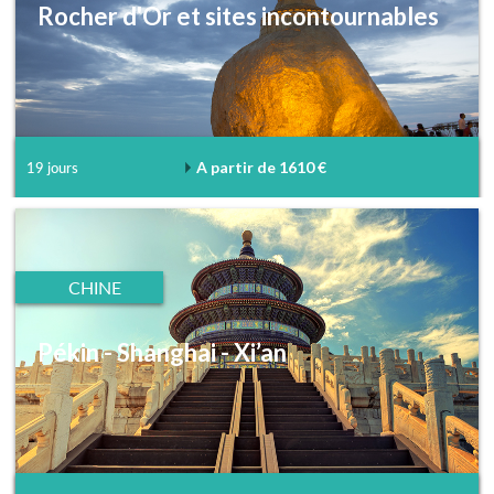
Rocher d'Or et sites incontournables
A partir de 1610 €
19 jours
CHINE
Pékin - Shanghai - Xi’an