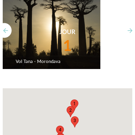
JOUR
1
Vol Tana - Morondava
1
2
3
4