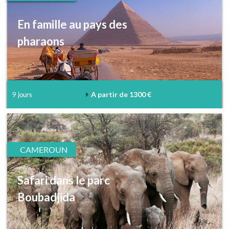
En famille au pays des
pharaons
A partir de 1300 €
9 jours
CAMEROUN
Safari dans le parc
Boubadjida