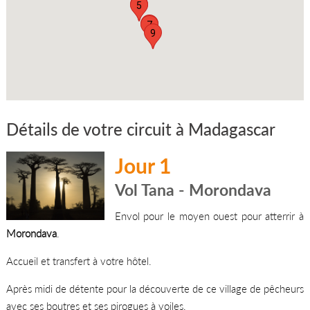
6
5
8
7
9
Détails de votre circuit à Madagascar
Jour 1
Vol Tana - Morondava
Envol pour le moyen ouest pour atterrir à
Morondava
.
Accueil et transfert à votre hôtel.
Après midi de détente pour la découverte de ce village de pêcheurs
avec ses boutres et ses pirogues à voiles.