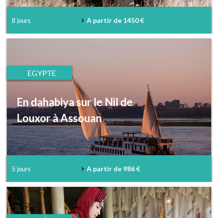
A partir de 1450 €
8 jours
EGYPTE
En dahabiya sur le Nil de
Louxor à Assouan
A partir de 986 €
5 jours