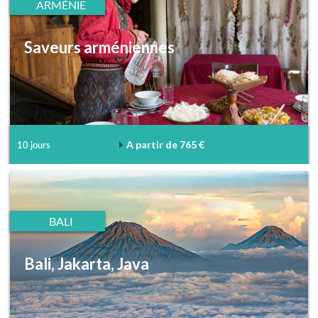
ARMÉNIE
Saveurs arméniennes
A partir de 765 €
10 jours
BALI
Bali, Jakarta, Java