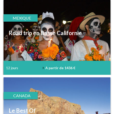
MEXIQUE
Road trip en Basse Californie
A partir de 1436 €
12 jours
CANADA
Le Best Of