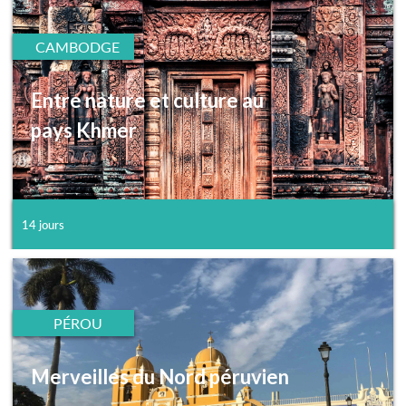
CAMBODGE
Entre nature et culture au
pays Khmer
14 jours
PÉROU
Merveilles du Nord péruvien