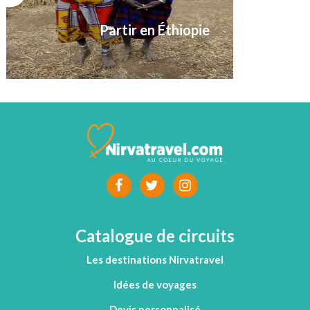
Partir en Éthiopie
Catalogue de circuits
Les destinations Nirvatravel
Idées de voyages
Devis personnalisé