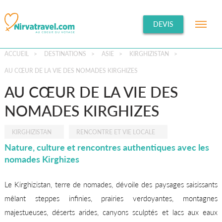
DEVIS
ACCUEIL
>
DESTINATIONS
>
ASIE
>
KIRGHIZISTAN
>
AU CŒUR DE LA VIE DES NOMADES KIRGHIZES
AU CŒUR DE LA VIE DES
NOMADES KIRGHIZES
KIRGHIZISTAN
RENCONTRE ET VIE LOCALE
Nature, culture et rencontres authentiques avec les
nomades Kirghizes
Le Kirghizistan, terre de nomades, dévoile des paysages saisissants
mêlant steppes infinies, prairies verdoyantes, montagnes
majestueuses, déserts arides, canyons sculptés et lacs aux eaux