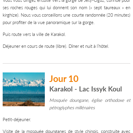
Vous vous dirigez ensuite vers la gorge de Jety-Ögüz, connue pour
ses roches rouges qui lui donnent son nom (« sept taureaux » en
kirghize). Nous vous conseillons une courte randonnée (20 minutes)
pour profiter de la vue panoramique sur la gorge.
Puis route vers la ville de Karakol.
Déjeuner en cours de route (libre). Dîner et nuit à l’hôtel.
Jour 10
Karakol - Lac Issyk Koul
Mosquée doungane, église orthodoxe et
pétroglyphes millénaires
Petit-déjeuner.
Visite de la mosquée dounganes de style chinois, construite avec